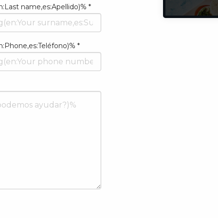
:Last name,es:Apellido)% *
:Last name,es:Apellido)%
:Phone,es:Teléfono)% *
:Phone,es:Teléfono)%