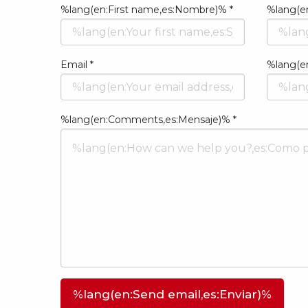
%lang(en:First name,es:Nombre)% *
%lang(en
%lang(en:First name,es:Nombre)%
%lang(en
Email *
%lang(en
{{sendfrom}}
Email
%lang(en
%lang(en:Comments,es:Mensaje)% *
%lang(en:Comments,es:Mensaje)%
%lang(en:Send email,es:Enviar)%